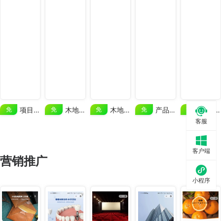

免
项目展示产品宣传
免
木地板产品详情
免
木地板产品目录页
免
产品详情展示简介
免
全屋清洁业务介绍产品展示
费
费
费
费
费
客服
模
模
模
模
模

板
板
板
板
板
客户端
营销推广

小程序