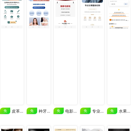
免
皮革皮具修复业务宣传
免
种牙口腔招募活动
免
电影院广告宣传
免
专业法律服务机构宣传
免
水果店促销宣传
费
费
费
费
费
模
模
模
模
模
板
板
板
板
板