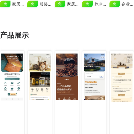
免
家居馆企业官网宣传
免
服装店铺企业官网业务展示
免
家居装修
免
养老中心宣传
免
企业公司旅游团建活动介绍邀请函
费
费
费
费
费
模
模
模
模
模
板
板
板
板
板
产品展示