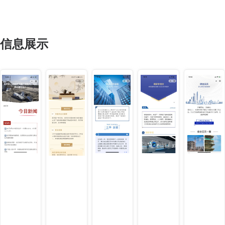
费
费
费
费
费
模
模
模
模
模
板
板
板
板
板
信息展示