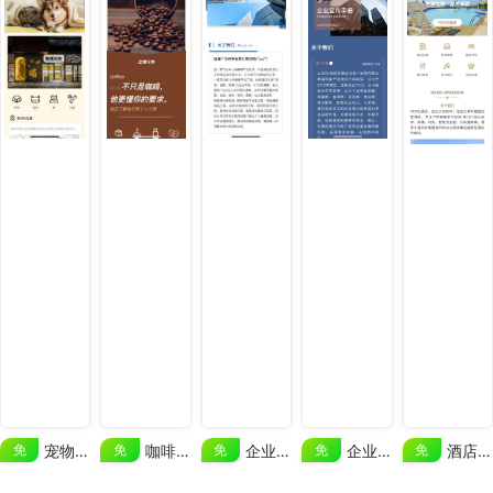
免
宠物店铺介绍业务展示
免
咖啡店铺宣传介绍
免
企业宣传与简介官网
免
企业宣传与简介官网
免
酒店企业官网宣传简介
费
费
费
费
费