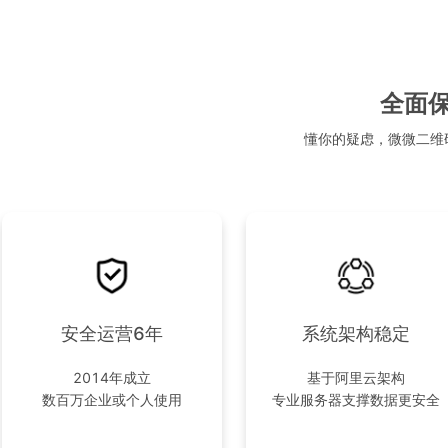
全面
懂你的疑虑，微微二维
安全运营6年
系统架构稳定
2014年成立
基于阿里云架构
数百万企业或个人使用
专业服务器支撑数据更安全