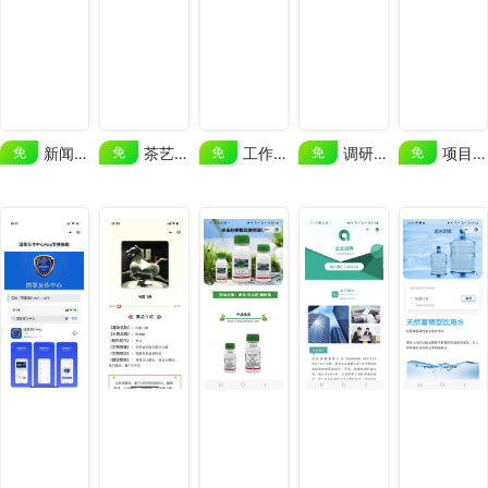
免
新闻稿件宣传页面
免
茶艺茶道产品展示宣传
免
工作总结信息展示
免
调研参观会信息展示宣传
免
项目展示产品宣传
费
费
费
费
费
模
模
模
模
模
板
板
板
板
板