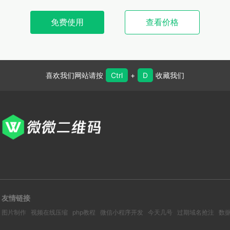
免费使用
查看价格
喜欢我们网站请按
Ctrl
+
D
收藏我们
友情链接
图片制作
视频在线压缩
php教程
微信小程序开发
今天几号
过期域名抢注
数