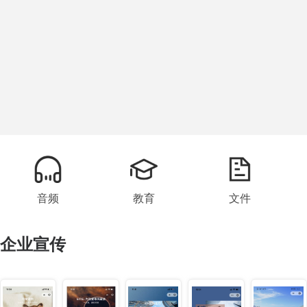
音频
教育
文件
企业宣传