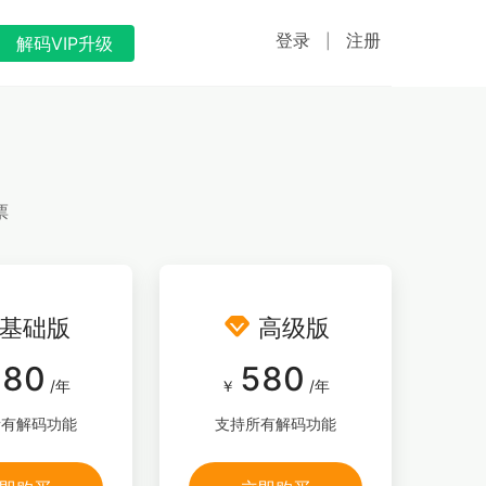
登录
注册
|
解码VIP升级
票

基础版
高级版
380
580
/年
￥
/年
所有解码功能
支持所有解码功能