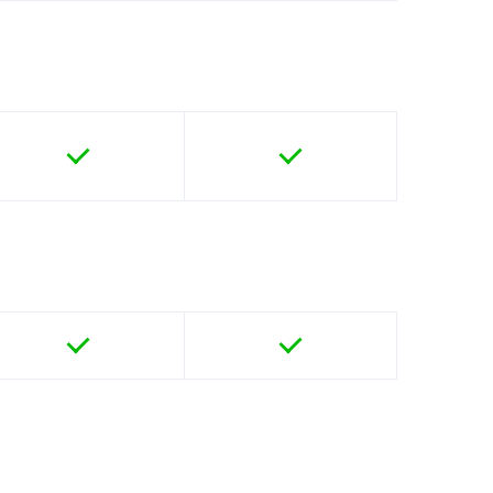



