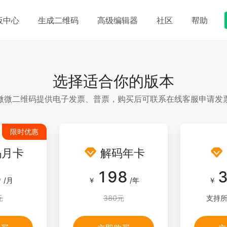
板中心
生成二维码
高级编辑器
社区
帮助
选择适合你的版本
微微二维码提供电子发票、普票，购买后可联系在线客服申请发
限时优惠


码月卡
解码年卡
8
198
/月
￥
/年
￥
元
380元
支持