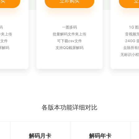
购买
立即购买
立
码
一图多码
1G 
件夹上传
批量解码文件夹上传
音视频
v文件
可下载csv文件
240G
屏解码
支持QQ截屏解码
去除所有
无标识小程
各版本功能详细对比
解码月卡
解码年卡