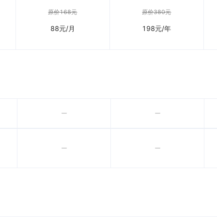
原价168元
原价380元
88
元/月
198
元/年



