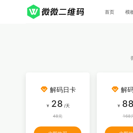
首页
模


解码日卡
解
28
8
￥
/天
￥
48元
168